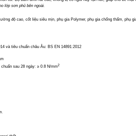
ho lớp sơn phủ bên ngoài.
ường độ cao, cốt liệu siêu mịn, phụ gia Polymer, phụ gia chống thấm, phụ gi
14 và tiêu chuẩn châu Âu: BS EN 14891:2012
ám
2
u chuẩn sau 28 ngày: ≥ 0.8 N/mm
m.