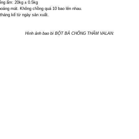
hống ẩm: 20kg ± 0.5kg
thoáng mát. Không chồng quá 10 bao lên nhau.
 tháng kể từ ngày sản xuất.
Hình ảnh bao bì BỘT BẢ CHỐNG THẤM VALAN: