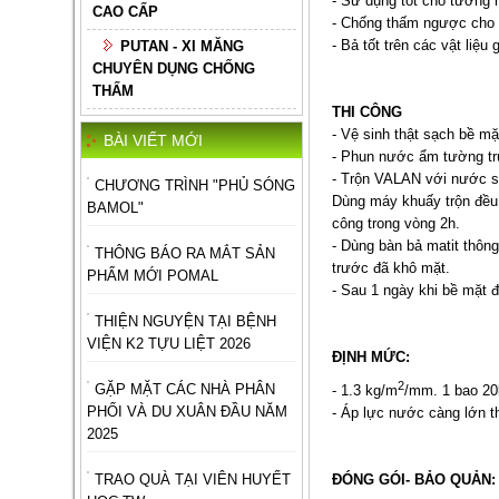
- Sử dụng tốt cho tường n
CAO CẤP
- Chống thấm ngược cho 
- Bả tốt trên các vật liệ
PUTAN - XI MĂNG
CHUYÊN DỤNG CHỐNG
THẤM
THI CÔNG
- Vệ sinh thật sạch bề mặ
BÀI VIẾT MỚI
- Phun nước ẩm tường tr
- Trộn VALAN với nước sạ
CHƯƠNG TRÌNH "PHỦ SÓNG
Dùng máy khuấy trộn đều t
BAMOL"
công trong vòng 2h.
- Dùng bàn bả matit thông
THÔNG BÁO RA MẮT SẢN
trước đã khô mặt.
PHẨM MỚI POMAL
- Sau 1 ngày khi bề mặt đ
THIỆN NGUYỆN TẠI BỆNH
VIỆN K2 TỰU LIỆT 2026
ĐỊNH MỨC:
2
GẶP MẶT CÁC NHÀ PHÂN
- 1.3 kg/m
/mm. 1 bao 2
PHỐI VÀ DU XUÂN ĐẦU NĂM
- Áp lực nước càng lớn th
2025
TRAO QUÀ TẠI VIÊN HUYẾT
ĐÓNG GÓI- BẢO QUẢN: