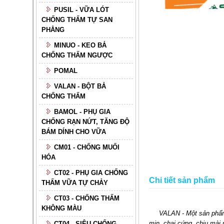
PUSIL - VỮA LÓT
CHỐNG THẤM TỰ SAN
PHẲNG
MINUO - KEO BẢ
CHỐNG THẤM NGƯỢC
POMAL
VALAN - BỘT BẢ
CHỐNG THẤM
BAMOL - PHỤ GIA
CHỐNG RẠN NỨT, TĂNG ĐỘ
BÁM DÍNH CHO VỮA
CM01 - CHỐNG MUỐI
HÓA
CT02 - PHỤ GIA CHỐNG
Chi tiết sản phẩm
THẤM VỮA TỰ CHẢY
CT03 - CHỐNG THẤM
KHÔNG MÀU
VALAN - Một sản phẩm th
mịn, chai cứng, chịu mài 
CT04 - SIÊU CHỐNG