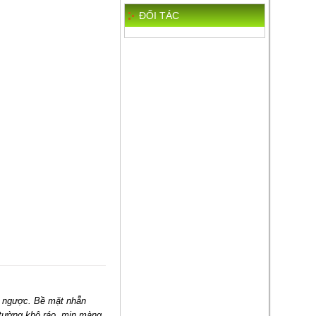
are
ĐỐI TÁC
 ngược. Bề mặt nhẵn
t tường khô ráo, mịn màng