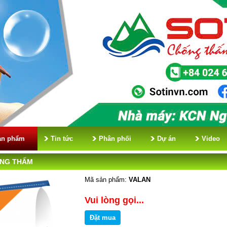
ản phẩm
Tin tức
Phân phối
Dự án
Video
ỐNG THẤM
Mã sản phẩm:
VALAN
Vui lòng gọi...
Đặt mua