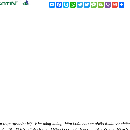
Messenger
Facebook
Skype
WhatsApp
Telegram
Twitter
Message
WeChat
Viber
Gmail
Sh
ực sự khác biệt. Khả năng chống thấm hoàn hảo cả chiều thuận và chiều
mòn tốt. Độ bám dính rất cao, không bị co ngót hay rạn nứt, giúp cho bề mặ