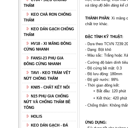
và tăng độ bền đáng kể c
THẤM
KEO CHÀ RON CHỐNG
THÀNH PHẦN
: Xi măng c
THẤM
chất trợ khác.
KEO DÁN GẠCH CHỐNG
THẤM
ĐẶC TÍNH KỸ THUẬT:
HV18 - XI MĂNG ĐÔNG
- Dựa theo TCVN 7239:20
CỨNG NHANH
- Dạng: Bột khô
- Màu sắc: Trắng hoặc X
FANSI-23 PHỤ GIA
- Cường độ bám dính tiê
ĐÔNG CỨNG NHANH
- Độ cứng bề mặt: 0.3
TAVI - KEO TRÁM VẾT
- Độ lưu động: 180mm
NỨT CHỐNG THẤM
- Độ giữ nước: 99%
- Thời gian đông kết:
KN05 - CHẤT KẾT NỐI
+ Bắt đầu: 120 phút
N15 PHỤ GIA CHỐNG
+ Kết thúc: 420 phút
NỨT VÀ CHỐNG THẤM BÊ
- Chống thấm: Không thấ
TÔNG
HOLIS
ỨNG DỤNG:
KEO DÁN GẠCH - ĐÁ