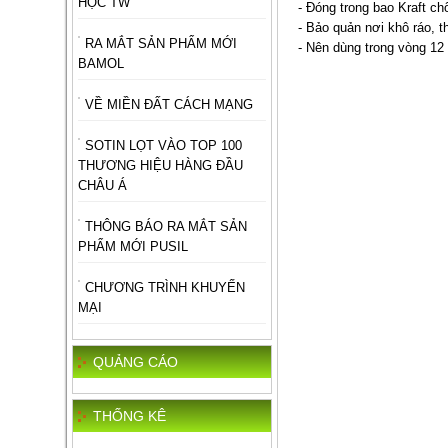
HỌC TW
- Đóng trong bao Kraft c
- Bảo quản nơi khô ráo, 
RA MẮT SẢN PHẨM MỚI
- Nên dùng trong vòng 12
BAMOL
VỀ MIỀN ĐẤT CÁCH MẠNG
SOTIN LỌT VÀO TOP 100
THƯƠNG HIỆU HÀNG ĐẦU
CHÂU Á
THÔNG BÁO RA MẮT SẢN
PHẨM MỚI PUSIL
CHƯƠNG TRÌNH KHUYẾN
MẠI
QUẢNG CÁO
THỐNG KÊ