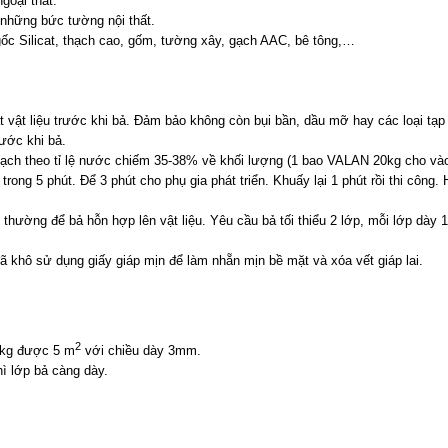
goại thất.
những bức tường nội thất.
u gốc Silicat, thạch cao, gốm, tường xây, gạch AAC, bê tông,…
t vật liệu trước khi bả. Đảm bảo không còn bụi bần, dầu mỡ hay các loại tạp
ước khi bả.
ch theo tỉ lệ nước chiếm 35-38% về khối lượng (1 bao VALAN 20kg cho vào 
rong 5 phút. Để 3 phút cho phụ gia phát triển. Khuấy lại 1 phút rồi thi công. 
 thường để bả hỗn hợp lên vật liệu. Yêu cầu bả tối thiểu 2 lớp, mỗi lớp dày 
ã khô sử dụng giấy giáp mịn để làm nhẵn mịn bề mặt và xóa vết giáp lai.
2
0kg được 5 m
với chiều dày 3mm.
ì lớp bả càng dày.